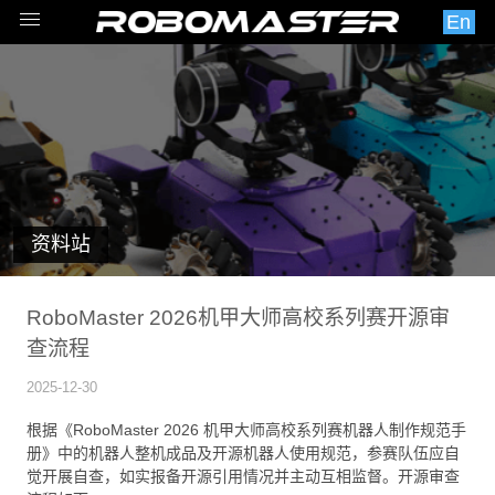
En
资料站
RoboMaster 2026机甲大师高校系列赛开源审
查流程
2025-12-30
根据《RoboMaster 2026 机甲大师高校系列赛机器人制作规范手
册》中的机器人整机成品及开源机器人使用规范，参赛队伍应自
觉开展自查，如实报备开源引用情况并主动互相监督。开源审查