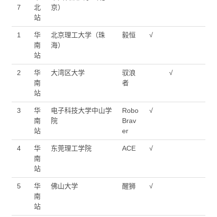
7
北
京）
站
1
华
北京理工大学（珠
毅恒
√
南
海）
站
2
华
大湾区大学
驭浪
√
南
者
站
3
华
电子科技大学中山学
Robo
√
南
院
Brav
站
er
4
华
东莞理工学院
ACE
√
南
站
5
华
佛山大学
醒狮
√
南
站