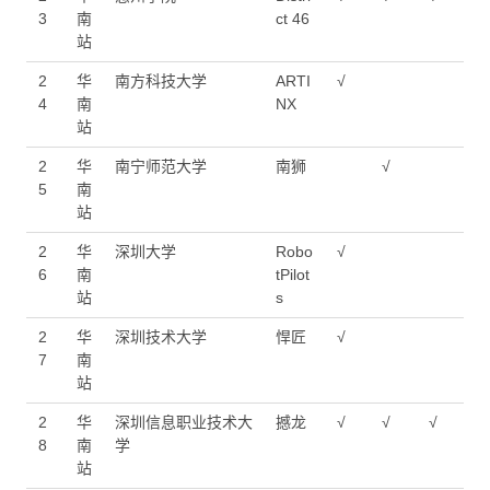
3
南
ct 46
站
2
华
南方科技大学
ARTI
√
4
南
NX
站
2
华
南宁师范大学
南狮
√
5
南
站
2
华
深圳大学
Robo
√
6
南
tPilot
站
s
2
华
深圳技术大学
悍匠
√
7
南
站
2
华
深圳信息职业技术大
撼龙
√
√
√
8
南
学
站