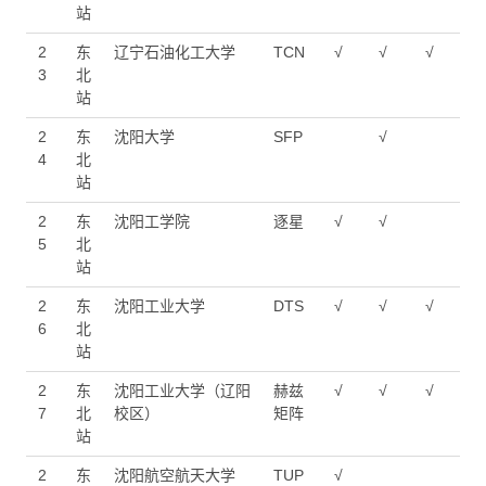
站
2
东
辽宁石油化工大学
TCN
√
√
√
3
北
站
2
东
沈阳大学
SFP
√
4
北
站
2
东
沈阳工学院
逐星
√
√
5
北
站
2
东
沈阳工业大学
DTS
√
√
√
6
北
站
2
东
沈阳工业大学（辽阳
赫兹
√
√
√
7
北
校区）
矩阵
站
2
东
沈阳航空航天大学
TUP
√