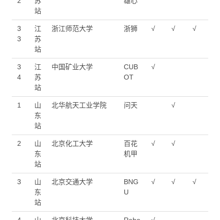
2
苏
雄心
站
3
江
浙江师范大学
浙狮
√
√
√
3
苏
站
3
江
中国矿业大学
CUB
√
4
苏
OT
站
1
山
北华航天工业学院
问天
√
东
站
2
山
北京化工大学
百花
√
√
东
机甲
站
3
山
北京交通大学
BNG
√
√
√
东
U
站