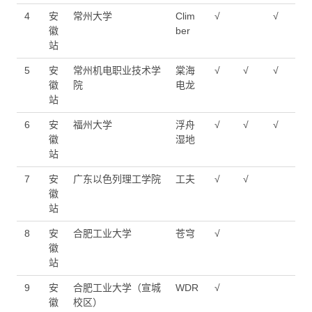
4
安
常州大学
Clim
√
√
徽
ber
站
5
安
常州机电职业技术学
棠海
√
√
√
徽
院
电龙
站
6
安
福州大学
浮舟
√
√
√
徽
湿地
站
7
安
广东以色列理工学院
工夫
√
√
徽
站
8
安
合肥工业大学
苍穹
√
徽
站
9
安
合肥工业大学（宣城
WDR
√
徽
校区）