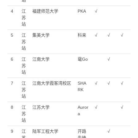
站
4
江
福建师范大学
PKA
√
苏
站
5
江
集美大学
科来
√
√
√
苏
站
6
江
江南大学
鼋Go
√
苏
站
7
江
江南大学霞客湾校区
SHA
√
√
√
苏
RK
站
8
江
江苏大学
Auror
√
√
苏
a
站
9
江
陆军工程大学
开路
√
苏
先锋