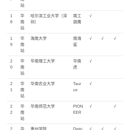
站
1
华
哈尔滨工业大学（深
南工
√
8
南
圳）
骁鹰
站
1
华
海南大学
南海
√
√
√
9
南
鲨
站
2
华
华南理工大学
华南
√
0
南
虎
站
2
华
华南农业大学
Taur
√
1
南
us
站
2
华
华南师范大学
PION
√
√
2
南
EER
站
2
华
惠州学院
Distri
√
√
√