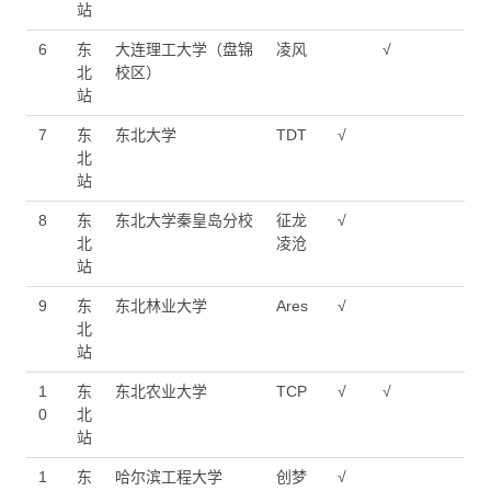
站
6
东
大连理工大学（盘锦
凌风
√
北
校区）
站
7
东
东北大学
TDT
√
北
站
8
东
东北大学秦皇岛分校
征龙
√
北
凌沧
站
9
东
东北林业大学
Ares
√
北
站
1
东
东北农业大学
TCP
√
√
0
北
站
1
东
哈尔滨工程大学
创梦
√