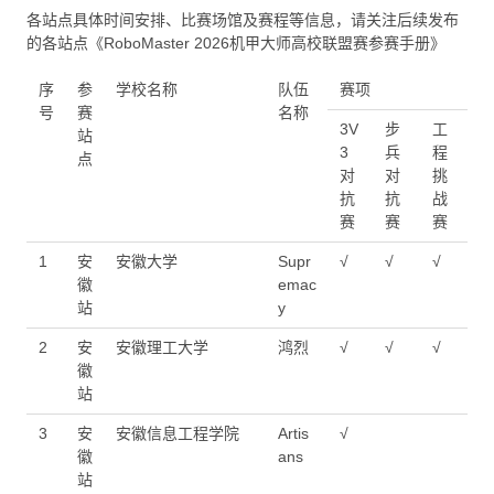
各站点具体时间安排、比赛场馆及赛程等信息，请关注后续发布
的各站点《RoboMaster 2026机甲大师高校联盟赛参赛手册》
序
参
学校名称
队伍
赛项
号
赛
名称
3V
步
工
站
3
兵
程
点
对
对
挑
抗
抗
战
赛
赛
赛
1
安
安徽大学
Supr
√
√
√
徽
emac
站
y
2
安
安徽理工大学
鸿烈
√
√
√
徽
站
3
安
安徽信息工程学院
Artis
√
徽
ans
站