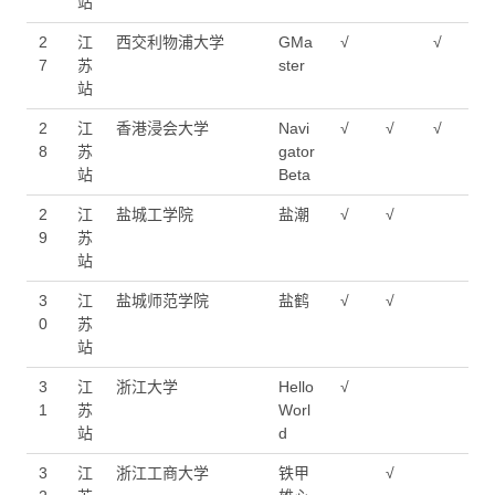
站
2
江
西交利物浦大学
GMa
√
√
7
苏
ster
站
2
江
香港浸会大学
Navi
√
√
√
8
苏
gator
站
Beta
2
江
盐城工学院
盐潮
√
√
9
苏
站
3
江
盐城师范学院
盐鹤
√
√
0
苏
站
3
江
浙江大学
Hello
√
1
苏
Worl
站
d
3
江
浙江工商大学
铁甲
√