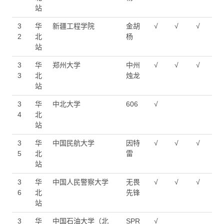
站
3
华
新疆工程学院
金胡
√
√
√
2
北
杨
站
3
华
郑州大学
中州
√
√
√
3
北
烛龙
站
3
华
中北大学
606
√
4
北
站
3
华
中国民航大学
因特
√
√
√
5
北
雷
站
3
华
中国人民警察大学
无畏
√
√
√
6
北
先锋
站
3
华
中国石油大学（北
SPR
√