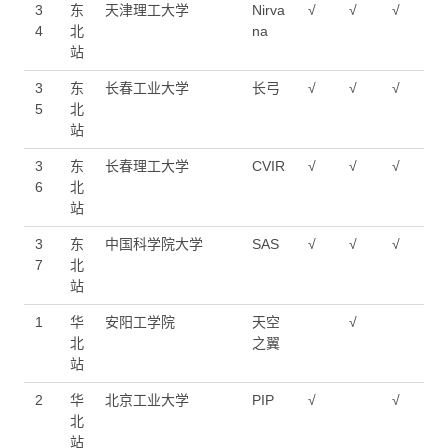
3
东
天津理工大学
Nirva
√
√
√
4
北
na
站
3
东
长春工业大学
长弓
√
√
√
5
北
站
3
东
长春理工大学
CVIR
√
√
√
6
北
站
3
东
中国科学院大学
SAS
√
√
√
7
北
站
1
华
安阳工学院
天空
√
北
之翼
站
2
华
北京工业大学
PIP
√
√
北
站