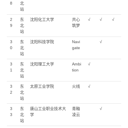
8
北
站
2
东
沈阳化工大学
共心
√
√
√
9
北
筑梦
站
3
东
沈阳科技学院
Navi
√
0
北
gate
站
3
东
沈阳理工大学
Ambi
√
1
北
tion
站
3
东
太原工业学院
火线
√
2
北
站
3
东
唐山工业职业技术大
青釉
√
3
北
学
凌云
站