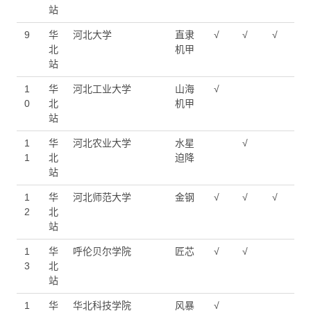
站
9
华
河北大学
直隶
√
√
√
北
机甲
站
1
华
河北工业大学
山海
√
0
北
机甲
站
1
华
河北农业大学
水星
√
1
北
迫降
站
1
华
河北师范大学
金钢
√
√
√
2
北
站
1
华
呼伦贝尔学院
匠芯
√
√
3
北
站
1
华
华北科技学院
风暴
√