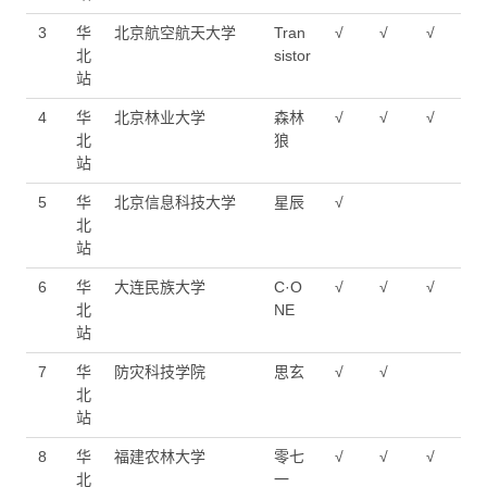
3
华
北京航空航天大学
Tran
√
√
√
北
sistor
站
4
华
北京林业大学
森林
√
√
√
北
狼
站
5
华
北京信息科技大学
星辰
√
北
站
6
华
大连民族大学
C·O
√
√
√
北
NE
站
7
华
防灾科技学院
思玄
√
√
北
站
8
华
福建农林大学
零七
√
√
√
北
一