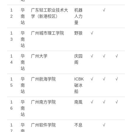
1
华
广东轻工职业技术大
机器
√
2
南
学（新港校区）
人力
站
量
1
华
广州城市理工学院
野狼
√
3
南
站
1
华
广州大学
庆园
√
√
√
4
南
阁
站
1
华
广州航海学院
ICBK
√
√
√
5
南
破冰
站
船
1
华
广州南方学院
南風
√
√
√
6
南
站
1
华
广州软件学院
不息
√
7
南